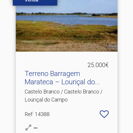
25.000€
Terreno Barragem
Marateca – Louriçal do
Campo.​..
Castelo Branco / Castelo Branco /
Louriçal do Campo
Ref
: 14388