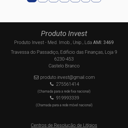
Produto Invest
Produto Invest - Med. Imob., Unip., Lda
AMI: 3469
Travessa do Passadiço, Edificio das Finanças, Loja 9
6230-453
Castelo Branco
produto.invest@gmail.com
275561414
(Chamada para a rede fixa nacional)
919993339
(Chamada para a rede móvel nacional)
Centros de Resolução de Litígios