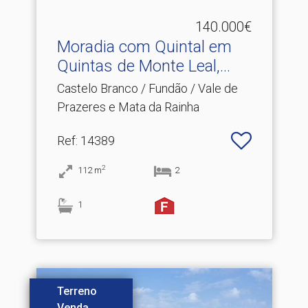
140.000€
Moradia com Quintal em
Quintas de Monte Leal,.​..
Castelo Branco / Fundão / Vale de
Prazeres e Mata da Rainha
Ref
: 14389
2
112
m
2
1
Terreno
Venda