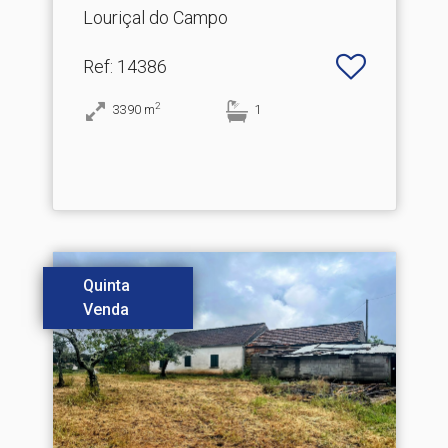
Louriçal do Campo
Ref
: 14386
2
3390
m
1
Quinta
Venda