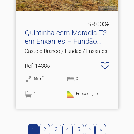
98.000€
Quintinha com Moradia T3
em Enxames – Fundão.​..
Castelo Branco / Fundão / Enxames
Ref
: 14385
2
66
m
3
1
Em execução
2
3
4
5
1