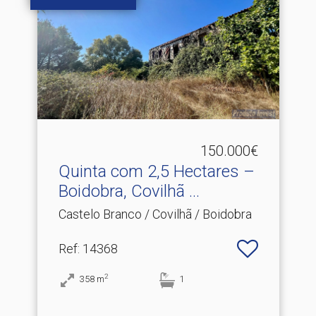
150.000€
Quinta com 2,5 Hectares –
Boidobra, Covilhã .​..
Castelo Branco / Covilhã / Boidobra
Ref
: 14368
2
358
m
1