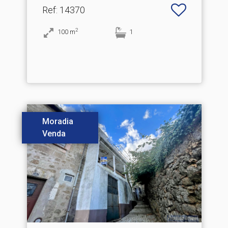
Ref
: 14370
2
100
m
1
Moradia
Venda