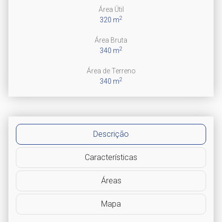
Área Útil
2
320 m
Área Bruta
2
340 m
Área de Terreno
2
340 m
Descrição
Características
Áreas
Mapa