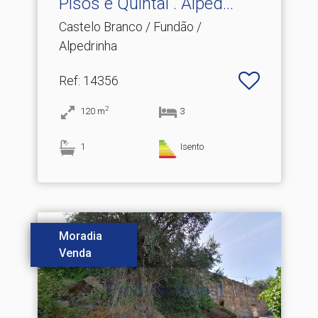
Pisos e Quintal .​ Alped...
Castelo Branco / Fundão /
Alpedrinha
Ref
: 14356
2
120
m
3
1
Isento
Moradia
Venda