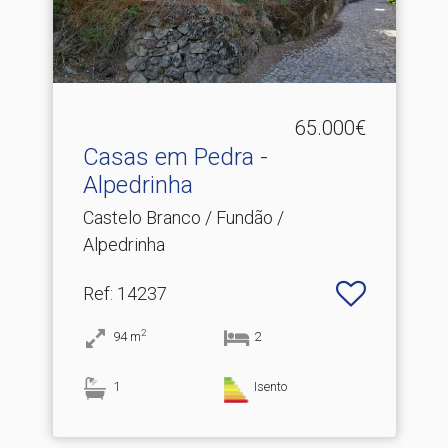
65.000€
Casas em Pedra -
Alpedrinha
Castelo Branco / Fundão /
Alpedrinha
Ref
: 14237
2
94
m
2
1
Isento