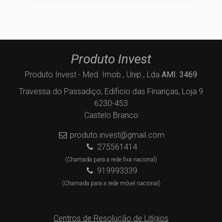
Produto Invest
Produto Invest - Med. Imob., Unip., Lda
AMI: 3469
Travessa do Passadiço, Edificio das Finanças, Loja 9
6230-453
Castelo Branco
produto.invest@gmail.com
275561414
(Chamada para a rede fixa nacional)
919993339
(Chamada para a rede móvel nacional)
Centros de Resolução de Litígios