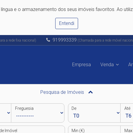
e língua e o armazenamento dos seus imóveis favoritos. Ao utili
Entendi
919993339
a a rede fixa nacional)
(Chamada para a rede móvel nacion
Empresa
Venda
A
Pesquisa de Imóveis
Freguesia
De
Até
de Imóvel
Min (€)
Max 